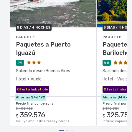
5 DÍAS / 4 NOCHES
5 DÍAS / 4 NOC
PAQUETE
PAQUETE
Paquetes a Puerto
Paquetes 
Iguazú
Bariloche
7.9
8.8
Saliendo desde Buenos Aires
Saliendo desde
Hotel + Vuelo
Hotel + Vuelo
Oferta Imbatible
Oferta Imbatib
Ahorrás
$46.192
Ahorrás
$44.62
Precio final por persona
Precio final por p
$ 405.768
$ 370.381
359.576
325.75
$
$
Incluye impuestos, tasas y cargos
Incluye impuestos,