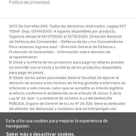
Política de privacidad
2017
,
De Carreteo SAS
. Todos los derechos reservados. Legajo EVT
17264
- Disp. 0599/2000. 4 lugares disponibles por producto.
Vigencia desde el 24/07/2025 al 31/12/2025. Dirección Nacional
de Defensa del Consumidor - Defensa de las y los Consumidores.
Para reclamos ingrese aquí - Dirección General de Defensa y
Protección al Consumidor - Información sobre derecho de
arrepentimiento
El stock y la oferta de los productos para pago en dólares pueden
no coincidir con el stock y la oferta de los productos disponibles
para pago en pesos.
El titular de los datos personales tiene la facultad de ejercer el
derecho de acceso a los mismos en forma gratuita a intervalos no
inferiores a seis meses, salvo que se acredite un interés legítimo
al efecto conforme lo establecido en el artículo 14, inciso 3 de la
Ley Nº 25.326". "La AGENCIA DE ACCESO A LA INFORMACIÓN
PÚBLICA, Organo de Control de la Ley Nº 25.326, tiene la atribución
de atender las denuncias y reclamos que se interpongan con
relación al incumplimiento de las normas sobre protección de
datos personales.
Este sitio usa cookies para mejorar la experiencia de
De acuerdo a la ley 24.240, se encuentra a su disposición un
navegacion.
ejemplar del modelo de contrato que propone la empresa a
Saber más o desactivar cookies.
suscribir al momento de la contratación.