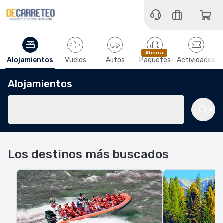
Ahorra
Alojamientos
Vuelos
Autos
Paquetes
Actividades
Alojamientos
Los destinos más buscados